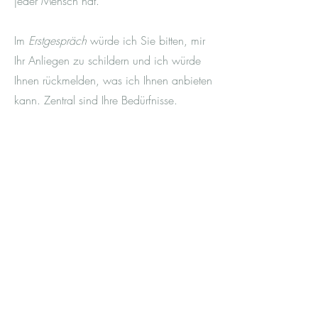
jeder Mensch hat.
Im
Erstgespräch
würde ich Sie bitten, mir
Ihr Anliegen zu schildern und ich würde
Ihnen rückmelden, was ich Ihnen anbieten
kann. Zentral sind Ihre Bedürfnisse.
Die
Kosten
für eine Therapiesitzung von
60 min betragen 75€ (Verhaltenstherapie
Einzelsitzung).
Manche portugiesische private
Krankenversicherungen (seguro de saúde)
bieten eine teilweise Kostenerstattung an.
Dies gilt ebenso für ausländische
Krankenversicherungen.
Eine Kostenreduktion ist in begründeten