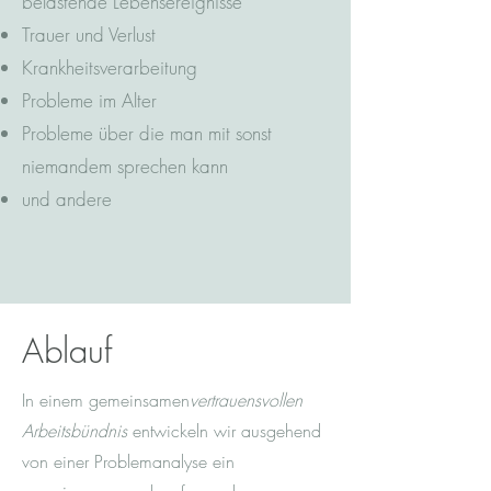
belastende Lebensereignisse
Trauer und Verlust
Krankheitsverarbeitung
Probleme im Alter
Probleme über die man mit sonst
niemandem sprechen kann
und andere
Ablauf
In einem gemeinsamen
vertrauensvollen
Arbeitsbündnis
entwickeln wir ausgehend
von einer Problemanalyse ein