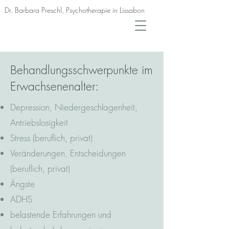
Dr. Barbara Preschl, Psychotherapie in Lissabon
Behandlungsschwerpunkte im
Erwachsenenalter:
Depression
, Niedergeschlagenheit,
Antriebslosigkeit
Stress (beruflich, privat)
Veränderungen, Entscheidungen
(beruflich, privat)
Ängste
ADHS
belastende Erfahrungen und